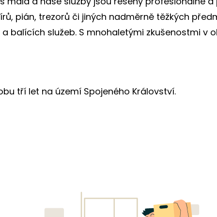
liš malá a naše služby jsou řešeny profesionálně a
vírů, pián, trezorů či jiných nadměrně těžkých p
ří a balících služeb. S mnohaletými zkušenostmi v o
u tří let na území Spojeného Království.