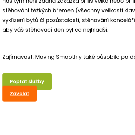
náš tým není žádná zakázka příliš velká nebo pří
stěhování těžkých břemen (všechny velikosti kla
vyklízení bytů či pozůstalostí, stěhování kancelá
aby váš stěhovací den byl co nejhladší.
Zajímavost: Moving Smoothly také působilo po dob
Poptat služby
Zavolat