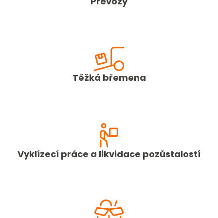
Převozy
Těžká břemena
Vyklízecí práce a likvidace pozůstalostí