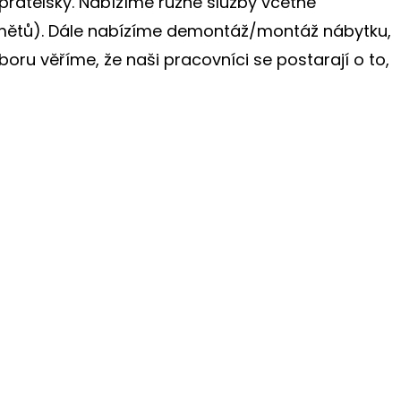
 přátelsky. Nabízíme různé služby včetně
ředmětů). Dále nabízíme demontáž/montáž nábytku,
boru věříme, že naši pracovníci se postarají o to,