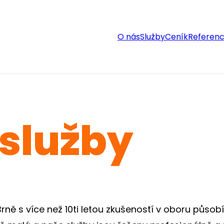
O nás
Služby
Ceník
Referen
 služby
ě s více než 10ti letou zkušeností v oboru působící